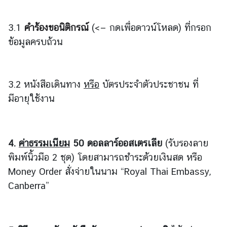
จ
ก
3.1
คำร้องขอนิติกรณ์
(<— กดเพื่อดาวน์โหลด) ที่กรอก
ร
ข้อมูลครบถ้วน
ร
ม
สำ
คั
3.2 หนังสือเดินทาง
หรือ
บัตรประจำตัวประชาชน ที่
ญ
มีอายุใช้งาน
แ
ล
ะ
วั
4.
ค่าธรรมเนียม
50 ดอลลาร์ออสเตรเลีย
(รับรองลาย
น
พิมพ์นิ้วมือ 2 ชุด) โดยสามารถชำระด้วยเงินสด หรือ
ห
Money Order สั่งจ่ายในนาม “Royal Thai Embassy,
ยุ
Canberra”
ด
ร
า
ช