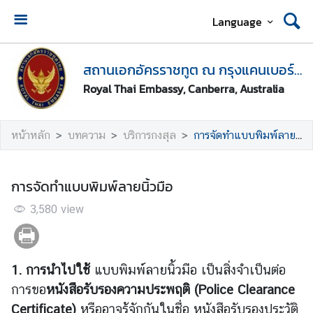
Language
ห
น้
สถานเอกอัครราชทูต ณ กรุงแคนเบอร์รา
า
Royal Thai Embassy, Canberra, Australia
ห
ลั
ก
หน้าหลัก
บทความ
บริการกงสุล
การจัดทำแบบพิมพ์ลายนิ้วมือ
●
นั
การจัดทำแบบพิมพ์ลายนิ้วมือ
ด
ห
3,580
view
ม
า
ย
1.
การนำไปใช้
แบบพิมพ์ลายนิ้วมือ เป็นสิ่งจำเป็นต่อ
ข
การขอ
หนังสือรับรองความประพฤติ
(
Police Clearance
อ
Certificate)
หรืออาจรู้จักกันในชื่อ หนังสือรับรองประวัติ
รั