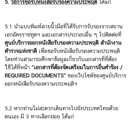
5.
วิธีการขอรับหนังสือรับรองความประพฤติ
ได้แก่
ก
า
ร
5.1 นำแบบพิมพ์ลายนิ้วมือที่ได้รับการรับรองจากสถาน
ล
เอกอัครราชทูตฯ และเอกสารประกอบอื่น ๆ ไปติดต่อที่
ง
ศูนย์บริการออก
หนังสือรับรองความประพฤติ
สำนักงาน
ท
ตำรวจแห่งชาติ
เพื่อขอรับหนังสือรับรองความประพฤติ
ะ
โดยท่านสามารถศึกษาข้อมูลเกี่ยวกับเอกสารที่ที่ต้อง
เ
บี
ใช้ได้ที่หน้า
“
เอกสารที่ต้องจัดเตรียมในการยื่นคำร้อง /
ย
REQUIRED DOCUMENTS
“
ของเว็บไซต์ของศูนย์บริการ
น
ออกหนังสือรับรองความประพฤติฯ
ค
น
ไ
5.2 หากท่านไม่สะดวกเดินทางไปยังประเทศไทยด้วย
ท
ย
ตนเอง มี 3 ทางเลือกย่อย ได้แก่
T