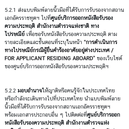
h
5.2.1 ส่งแบบพิมพ์ลายนิ้วมือที่ได้รับการรับรองจากสถาน
a
i
เอกอัครราชทูตฯ ไปที่
ศูนย์บริการออกหนังสือรับรอง
l
ความประพฤติ สำนักงานตำรวจแห่งชาติ
ทาง
a
ไปรษณีย์
เพื่อขอรับหนังสือรับรองความประพฤติ ตาม
n
รายละเอียดและขั้นตอนที่ระบุในหน้า
“
การดำเนินการ
d
ทางไปรษณีย์กรณีผู้ยื่นคำร้องอาศัยอยู่ต่างประเทศ /
N
FOR APPLICANT RESIDING ABOARD”
ของเว็บไซต์
O
W
ของศูนย์บริการออกหนังสือรับรองความประพฤติฯ
เ
กี่
5.2.2
มอบอำนาจ
ให้ญาติหรือคนรู้จักในประเทศไทย
ย
ว
หรือกำลังจะเดินทางไปที่ประเทศไทย นำแบบพิมพ์ลาย
กั
นิ้วมือที่ได้รับการรับรองจากสถานเอกอัครราชทูตฯ
บ
พร้อมเอกสารประกอบอื่น ๆ ไปติดต่อที่
ศูนย์บริการออก
เ
หนังสือรับรองความประพฤติ สำนักงานตำรวจแห่ง
ร