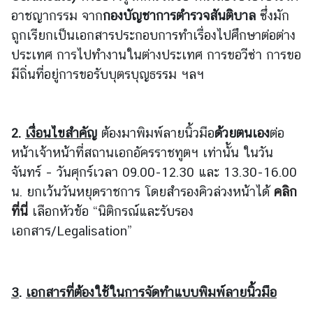
บ
อาชญากรรม จาก
กองบัญชาการตํารวจสันติบาล
ซึ่งมัก
บ
ถูกเรียกเป็นเอกสารประกอบการทำเรื่องไปศึกษาต่อต่าง
ริ
ประเทศ การไปทำงานในต่างประเทศ การขอวีซ่า การขอ
ก
มีถิ่นที่อยู่การขอรับบุตรบุญธรรม ฯลฯ
า
ร
●
2.
เงื่อนไขสำคัญ
ต้องมาพิมพ์ลายนิ้วมือ
ด้วยตนเอง
ต่อ
บ
หน้าเจ้าหน้าที่สถานเอกอัครราชทูตฯ เท่านั้น ในวัน
ริ
จันทร์ – วันศุกร์เวลา 09.00-12.30 และ 13.30-16.00
ก
น. ยกเว้นวันหยุดราชการ โดยสำรองคิวล่วงหน้าได้
คลิก
า
ร
ที่นี่
เลือกหัวข้อ “นิติกรณ์และรับรอง
ก
เอกสาร/Legalisation”
ง
สุ
ล
3
.
เอกสารที่ต้องใช้ในการจัดทำ
แบบพิมพ์ลายนิ้วมือ
กิ