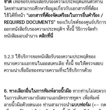
ชาติ
เพื่อขอรับหนังสือรับรองความประพฤติแทนตัวท่าน
า
โดยท่านสามารถศึกษาข้อมูลเกี่ยวกับเอกสารที่ที่ต้อง
ใช้ได้ที่หน้า
“
เอกสารที่ต้องจัดเตรียมในการยื่นคำร้อง /
ติ
REQUIRED DOCUMENTS
“
ของเว็บไซต์ของศูนย์บริการ
ด
ออกหนังสือรับรองความประพฤติฯ ทั้งนี้ วิธีการจัดทำ
ต่
หนังสือมอบอำนาจ
คลิกที่นี่
อ
เ
ร
า
5.2.3 ใช้บริการขอหนังสือรับรองความประพฤติของ
ทนายความเอกชนในออสเตรเลีย ทั้งนี้ ขอให้ตรวจสอบ
ความน่าเชื่อถือของทนายความที่จะใช้บริการด้วย
6.
ทางเลือกอื่นในการ
พิมพ์ลายนิ้วมือ
หากท่านไม่สะดวก
ในการเดินทางมายังสถานเอกอัครราชทูตฯ เพื่อพิมพ์
ลายนิ้วมือด้วยตนเอง ท่านสามารถนำ
แบบฟอร์ม
(<— กด