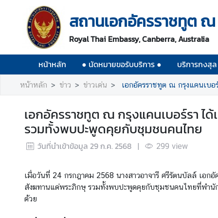
สถานเอกอัครราชทูต ณ 
ห
Royal Thai Embassy, Canberra, Australia
น้
า
หน้าหลัก
● นัดหมายขอรับบริการ ●
บริการกงสุล
ห
ลั
หน้าหลัก
ข่าว
ข่าวเด่น
เอกอัครราชทูต ณ กรุงแคนเบอร์
ก
●
เอกอัครราชทูต ณ กรุงแคนเบอร์รา ได้
นั
รวมทั้งพบปะพูดคุยกับชุมชนคนไทย
ด
ห
วันที่นำเข้าข้อมูล
29 ก.ค. 2568
|
299
view
ม
า
เมื่อวันที่ 24 กรกฎาคม 2568 นางสาวอาจารี ศรีรัตนบัลล์ เอ
ย
สังฆทานแด่พระภิกษุ รวมทั้งพบปะพูดคุยกับชุมชนคนไทยที่พำนัก
ข
ด้วย
อ
รั