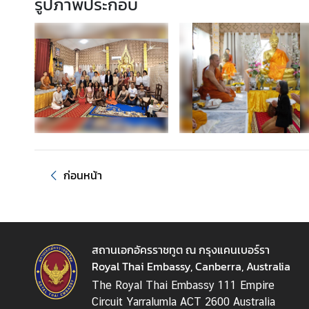
รูปภาพประกอบ
บ
บ
ริ
ก
า
ร
●
บ
ริ
ก
ก่อนหน้า
า
ร
ก
ง
สถานเอกอัครราชทูต ณ กรุงแคนเบอร์รา
สุ
Royal Thai Embassy, Canberra, Australia
ล
The Royal Thai Embassy 111 Empire
กิ
Circuit Yarralumla ACT 2600 Australia