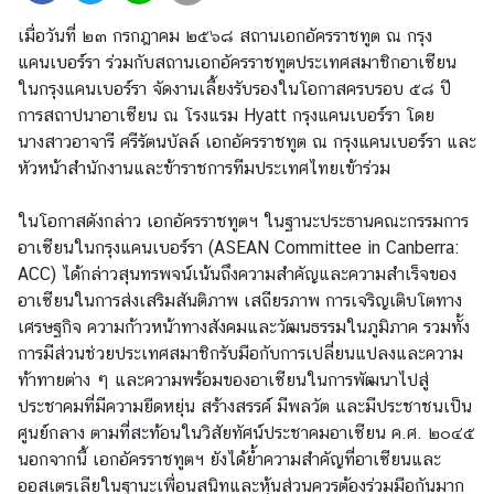
บ
เมื่อวันที่ ๒๓ กรกฎาคม ๒๕๖๘ สถานเอกอัครราชทูต ณ กรุง
บ
แคนเบอร์รา ร่วมกับสถานเอกอัครราชทูตประเทศสมาชิกอาเซียน
ริ
ในกรุงแคนเบอร์รา จัดงานเลี้ยงรับรองในโอกาสครบรอบ ๕๘ ปี
ก
การสถาปนาอาเซียน ณ โรงแรม Hyatt กรุงแคนเบอร์รา โดย
า
นางสาวอาจารี ศรีรัตนบัลล์ เอกอัครราชทูต ณ กรุงแคนเบอร์รา และ
ร
หัวหน้าสำนักงานและข้าราชการทีมประเทศไทยเข้าร่วม
●
ในโอกาสดังกล่าว เอกอัครราชทูตฯ ในฐานะประธานคณะกรรมการ
บ
อาเซียนในกรุงแคนเบอร์รา (ASEAN Committee in Canberra:
ริ
ACC) ได้กล่าวสุนทรพจน์เน้นถึงความสำคัญและความสำเร็จของ
ก
อาเซียนในการส่งเสริมสันติภาพ เสถียรภาพ การเจริญเติบโตทาง
า
เศรษฐกิจ ความก้าวหน้าทางสังคมและวัฒนธรรมในภูมิภาค รวมทั้ง
ร
การมีส่วนช่วยประเทศสมาชิกรับมือกับการเปลี่ยนแปลงและความ
ก
ท้าทายต่าง ๆ และความพร้อมของอาเซียนในการพัฒนาไปสู่
ง
ประชาคมที่มีความยืดหยุ่น สร้างสรรค์ มีพลวัต และมีประชาชนเป็น
สุ
ศูนย์กลาง ตามที่สะท้อนในวิสัยทัศน์ประชาคมอาเซียน ค.ศ. ๒๐๔๕
ล
นอกจากนี้ เอกอัครราชทูตฯ ยังได้ย้ำความสำคัญที่อาเซียนและ
กิ
ออสเตรเลียในฐานะเพื่อนสนิทและหุ้นส่วนควรต้องร่วมมือกันมาก