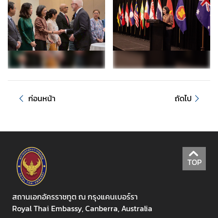
ก
า
ร
ล
ง
ท
ะ
ก่อนหน้า
ถัดไป
เ
บี
ย
น
ค
น
TOP
ไ
ท
ย
สถานเอกอัครราชทูต ณ กรุงแคนเบอร์รา
Royal Thai Embassy, Canberra, Australia
T