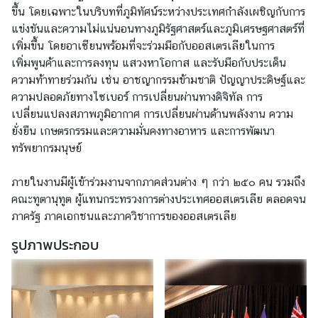
จ
ขึ้น โดยเฉพาะในบริบทที่ภูมิทัศน์ระหว่างประเทศกำลังเผชิญกับการ
ก
แข่งขันและความไม่แน่นอนทางภูมิรัฐศาสตร์และภูมิเศรษฐศาสตร์ที่
ร
เพิ่มขึ้น โดยอาเซียนพร้อมที่จะร่วมมือกับออสเตรเลียในการ
ร
เพิ่มพูนค้าและการลงทุน แสวงหาโอกาส และรับมือกับประเด็น
ม
ความท้าทายร่วมกัน เช่น อาชญากรรมข้ามชาติ ปัญญาประดิษฐ์และ
สำ
ความปลอดภัยทางไซเบอร์ การเปลี่ยนผ่านทางดิจิทัล การ
คั
เปลี่ยนแปลงสภาพภูมิอากาศ การเปลี่ยนผ่านด้านพลังงาน ความ
ญ
ยั่งยืน เกษตรกรรมและความมั่นคงทางอาหาร และการพัฒนา
แ
ทรัพยากรมนุษย์
ล
ะ
ภายในงานมีผู้เข้าร่วมงานจากภาคส่วนต่าง ๆ กว่า ๒๕๐ คน รวมถึง
วั
คณะทูตานุทูต ผู้แทนกระทรวงการต่างประเทศออสเตรเลีย ตลอดจน
น
ภาครัฐ ภาคเอกชนและภาควิชาการของออสเตรเลีย
ห
รูปภาพประกอบ
ยุ
ด
ร
า
ช