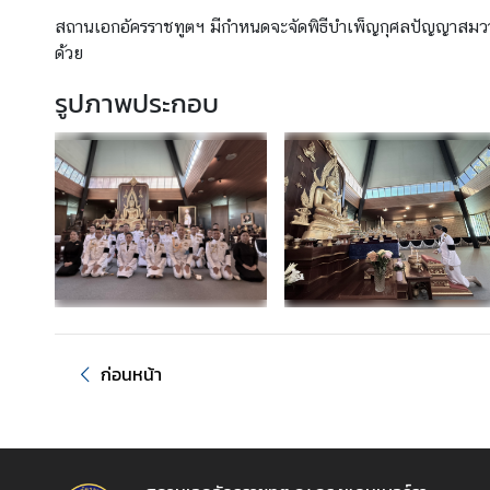
บ
สถานเอกอัครราชทูตฯ มีกำหนดจะจัดพิธีบำเพ็ญกุศลปัญญาสมว
บ
ด้วย
ริ
รูปภาพประกอบ
ก
า
ร
●
บ
ริ
ก
า
ร
ก
ก่อนหน้า
ง
สุ
ล
กิ