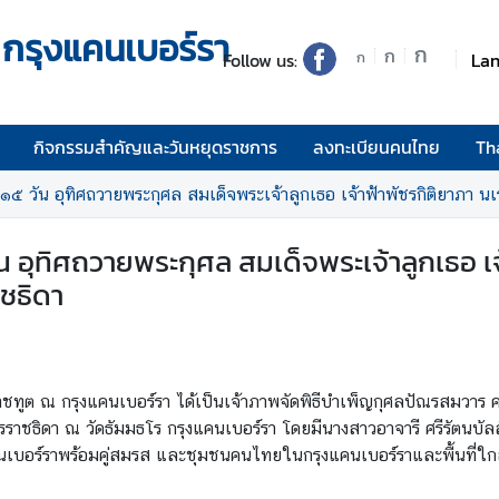
กรุงแคนเบอร์รา
ก
ก
Follow us:
La
ก
กิจกรรมสำคัญและวันหยุดราชการ
ลงทะเบียนคนไทย
Th
๕ วัน อุทิศถวายพระกุศล สมเด็จพระเจ้าลูกเธอ เจ้าฟ้าพัชรกิติยาภา น
 อุทิศถวายพระกุศล สมเด็จพระเจ้าลูกเธอ เจ
ชธิดา
ชทูต ณ กรุงแคนเบอร์รา ได้เป็นเจ้าภาพจัดพิธีบำเพ็ญกุศลปัณรสมวาร คร
รราชธิดา ณ วัดธัมมธโร กรุงแคนเบอร์รา โดยมีนางสาวอาจารี ศรีรัตนบั
บอร์ราพร้อมคู่สมรส และชุมชนคนไทยในกรุงแคนเบอร์ราและพื้นที่ใกล้เ