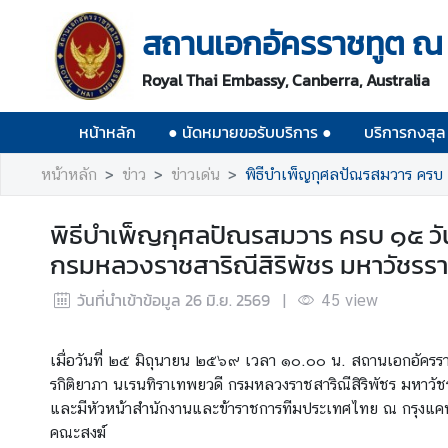
สถานเอกอัครราชทูต ณ 
ห
Royal Thai Embassy, Canberra, Australia
น้
า
หน้าหลัก
● นัดหมายขอรับบริการ ●
บริการกงสุล
ห
ลั
หน้าหลัก
ข่าว
ข่าวเด่น
พิธีบำเพ็ญกุศลปัณรสมวาร ครบ ๑
ก
●
พิธีบำเพ็ญกุศลปัณรสมวาร ครบ ๑๕ วัน
นั
กรมหลวงราชสาริณีสิริพัชร มหาวัชรรา
ด
ห
วันที่นำเข้าข้อมูล
26 มิ.ย. 2569
|
45
view
ม
า
เมื่อวันที่ ๒๕ มิถุนายน ๒๕๖๙ เวลา ๑๐.๐๐ น. สถานเอกอัครรา
ย
รกิติยาภา นเรนทิราเทพยวดี กรมหลวงราชสาริณีสิริพัชร มหาวัช
ข
และมีหัวหน้าสำนักงานและข้าราชการทีมประเทศไทย ณ กรุงแคนเ
อ
คณะสงฆ์
รั