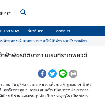
nguage
ailand NOW
เกี่ยวกับเรา
ติดต่อเรา
เรนทิราเทพยวดี กรมหลวงราชสาริณีสิริพัชร มหาวัชรราชธิดา
้าฟ้าพัชรกิติยาภา นเรนทิราเทพยวดี
บ ๑๕ วัน อุทิศถวายพระกุศล สมเด็จพระเจ้าลูกเธอ เจ้าฟ้าพัช
ลล์ เอกอัครราชทูต ณ กรุงแคนเบอร์รา เป็นประธานฝ่ายฆราวาส
คียงเข้าร่วม และพระครูปลัด สุริยา ปญฺญาวุโธ เป็นประธาน