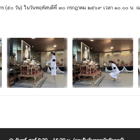
าร (๕๐ วัน) ในวันพฤหัสบดีที่ ๓๐ กรกฎาคม ๒๕๖๙ เวลา ๑๐.๐๐ น. ณ 