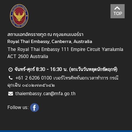
จ
ก
TOP
ร
ร
ม
สถานเอกอัครราชทูต ณ กรุงแคนเบอร์รา
สำ
Royal Thai Embassy, Canberra, Australia
คั
The Royal Thai Embassy 111 Empire Circuit Yarralumla
ญ
ACT 2600 Australia
แ
ล
จันทร์-ศุกร์ 8:30 - 16:30 น. (ยกเว้นวันหยุดนักขัตฤกษ์)
ะ
+61 2 6206 0100 เบอร์โทรศัพท์นอกเวลาทำการ กรณี
วั
ฉุกเฉิน ๐๔๐๒๗๓๕๖๔๒
น
thaiembassy.can@mfa.go.th
ห
ยุ
Follow us:
ด
ร
า
ช