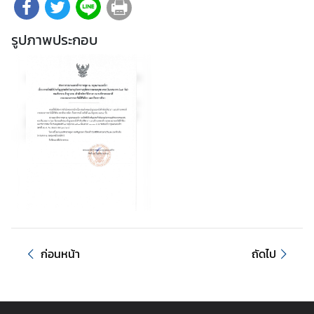
บ
บ
รูปภาพประกอบ
ริ
ก
า
ร
●
บ
ริ
ก
า
ร
ก
ง
ก่อนหน้า
ถัดไป
สุ
ล
กิ