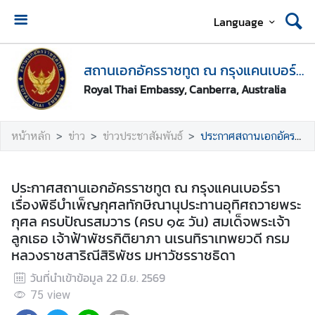
Language
ห
น้
สถานเอกอัครราชทูต ณ กรุงแคนเบอร์รา
า
Royal Thai Embassy, Canberra, Australia
ห
ลั
ก
หน้าหลัก
ข่าว
ข่าวประชาสัมพันธ์
ประกาศสถานเอกอัครราชทูต ณ กรุงแคนเบอร์รา เรื่องพิธีบำเพ็ญกุศลทักษิณานุประทานอุทิศถวายพระกุศล ครบปัณรสมวาร (ครบ ๑๕ วัน) สมเด็จพระเจ้าลูกเธอ เจ้าฟ้าพัชรกิติยาภา นเรนทิราเทพยวดี กรมหลวงราชสาริณีสิริพัชร มหาวัชรราชธิดา
●
นั
ประกาศสถานเอกอัครราชทูต ณ กรุงแคนเบอร์รา
ด
เรื่องพิธีบำเพ็ญกุศลทักษิณานุประทานอุทิศถวายพระ
ห
กุศล ครบปัณรสมวาร (ครบ ๑๕ วัน) สมเด็จพระเจ้า
ม
ลูกเธอ เจ้าฟ้าพัชรกิติยาภา นเรนทิราเทพยวดี กรม
า
หลวงราชสาริณีสิริพัชร มหาวัชรราชธิดา
ย
วันที่นำเข้าข้อมูล
22 มิ.ย. 2569
ข
อ
75
view
รั