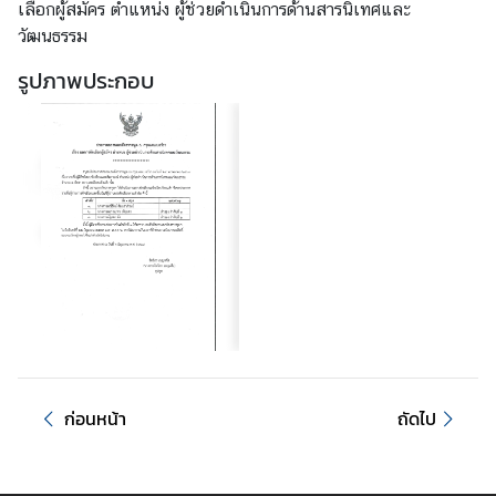
เลือกผู้สมัคร ตำแหน่ง ผู้ช่วยดำเนินการด้านสารนิเทศและ
บ
วัฒนธรรม
บ
ริ
รูปภาพประกอบ
ก
า
ร
●
บ
ริ
ก
า
ร
ก
ง
สุ
ก่อนหน้า
ถัดไป
ล
กิ