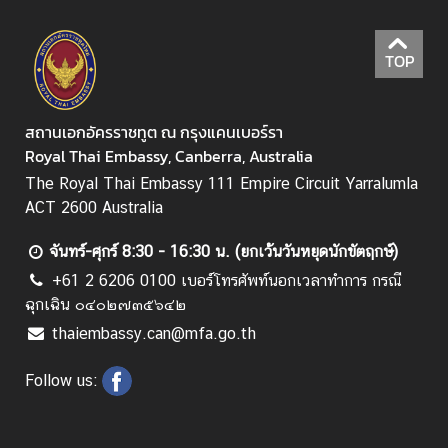
จ
ก
ร
TOP
ร
ม
สถานเอกอัครราชทูต ณ กรุงแคนเบอร์รา
สำ
Royal Thai Embassy, Canberra, Australia
คั
ญ
The Royal Thai Embassy 111 Empire Circuit Yarralumla
แ
ACT 2600 Australia
ล
ะ
จันทร์-ศุกร์ 8:30 - 16:30 น. (ยกเว้นวันหยุดนักขัตฤกษ์)
วั
+61 2 6206 0100 เบอร์โทรศัพท์นอกเวลาทำการ กรณี
น
ฉุกเฉิน ๐๔๐๒๗๓๕๖๔๒
ห
thaiembassy.can@mfa.go.th
ยุ
ด
Follow us:
ร
า
ช