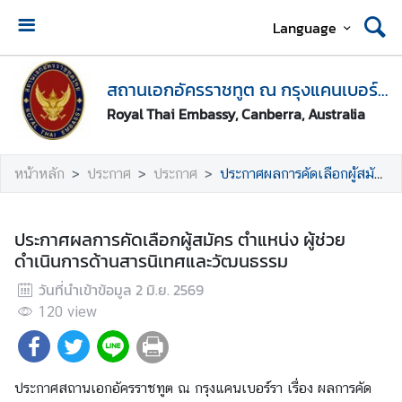
Language
ห
น้
สถานเอกอัครราชทูต ณ กรุงแคนเบอร์รา
า
Royal Thai Embassy, Canberra, Australia
ห
ลั
ก
หน้าหลัก
ประกาศ
ประกาศ
ประกาศผลการคัดเลือกผู้สมัคร ตำแหน่ง ผู้ช่วยดำเนินการด้านสารนิเทศและวัฒนธรรม
●
นั
ประกาศผลการคัดเลือกผู้สมัคร ตำแหน่ง ผู้ช่วย
ด
ดำเนินการด้านสารนิเทศและวัฒนธรรม
ห
วันที่นำเข้าข้อมูล
2 มิ.ย. 2569
ม
า
120
view
ย
ข
อ
ประกาศสถานเอกอัครราชทูต ณ กรุงแคนเบอร์รา เรื่อง
ผลการคัด
รั