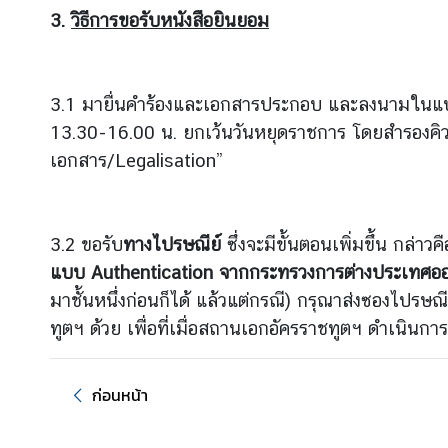
h
3.
วิธีการขอรับหนังสือยินยอม
a
i
l
3.1 มายื่นคำร้องและเอกสารประกอบ และลงนามในแ
a
n
13.30-16.00 น. ยกเว้นวันหยุดราชการ โดยสำรองคิวล
d
เอกสาร/Legalisation”
N
O
W
3.2 ขอรับ
ทางไปรษณีย์
ซึ่งจะมีขั้นตอนเพิ่มขึ้น กล่าว
เ
แบบ
Authentication
จากกระทรวงการต่างประเทศออ
กี่
มาชั้นหนึ่งก่อนก็ได้ แล้วแต่กรณี) กรุณาส่งซองไปร
ย
ทูตฯ ด้วย เพื่อที่เมื่อสถานเอกอัครราชทูตฯ ดำเนินกา
ว
กั
บ
ก่อนหน้า
เ
ร