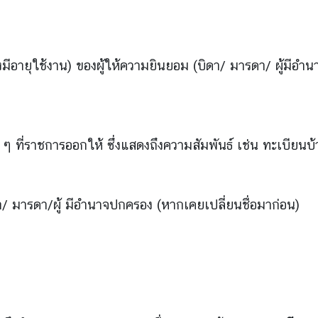
ังมีอายุใช้งาน) ของผู้ให้ความยินยอม (บิดา/ มารดา/ ผู้มีอำ
่น ๆ ที่ราชการออกให้ ซึ่งแสดงถึงความสัมพันธ์ เช่น ทะเบียนบ
ดา/ มารดา/ผู้ มีอำนาจปกครอง (หากเคยเปลี่ยนชื่อมาก่อน)