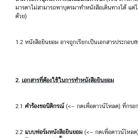
บ
มารดาไม่สามารถพาบุตรมาทำหนังสือเดินทางได้ แต่ไ
บ
ด้วย)
ริ
ก
า
1.2 หนังสือยินยอม อาจถูกเรียกเป็นเอกสารประกอบ
ก
ร
●
บ
ริ
ก
2.
เอกสารที่ต้องใช้ในการ
ทำหนังสือยินยอม
า
ร
ก
2.1
คำร้องขอนิติกรณ์
(<— กดเพื่อดาวน์โหลด) ที่กรอ
ง
สุ
ล
2.2
แบบฟอร์ม
หนังสือยินยอม
(<— กดเพื่อดาวน์โหลด)
กิ