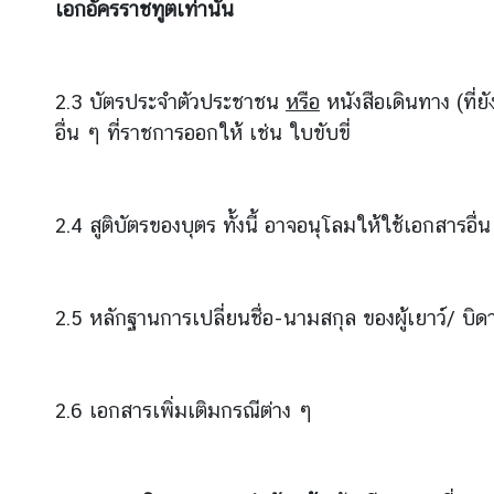
เอกอัครราชทูตเท่านั้น
จ
ก
ร
ร
2.3 บัตรประจำตัวประชาชน
หรือ
หนังสือเดินทาง (ที่ย
ม
อื่น ๆ ที่ราชการออกให้ เช่น ใบขับขี่
สำ
คั
ญ
แ
2.4 สูติบัตรของบุตร ทั้งนี้ อาจอนุโลมให้ใช้เอกสารอื
ล
ะ
วั
2.5 หลักฐานการเปลี่ยนชื่อ-นามสกุล ของผู้เยาว์/ บิ
น
ห
ยุ
ด
2.6 เอกสารเพิ่มเติมกรณีต่าง ๆ
ร
า
ช