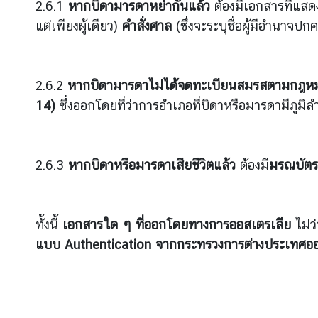
2.6.1
หากบิดามารดาหย่ากันแล้ว
ต้องมีเอกสารที่แส
ก
แต่เพียงผู้เดียว)
คำสั่งศาล
(ซึ่งจะระบุชื่อผู้มีอำนาจปก
า
ร
ล
2.6.2
หากบิดามารดาไม่ได้จดทะเบียนสมรสตามกฎหมายไ
ง
14)
ซึ่งออกโดยที่ว่าการอำเภอที่บิดาหรือมารดามีภูม
ท
ะ
เ
บี
2.6.3
หากบิดาหรือมารดาเสียชีวิตแล้ว
ต้องมี
มรณบัตร
ย
น
ค
ทั้งนี้
เอกสารใด ๆ ที่ออกโดยทางการออสเตรเลีย
ไม่ว
น
แบบ
Authentication
จากกระทรวงการต่างประเทศออ
ไ
ท
ย
T