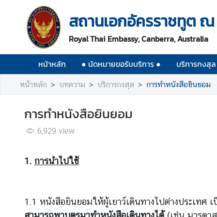
สถานเอกอัครราชทูต ณ 
ห
Royal Thai Embassy, Canberra, Australia
น้
า
หน้าหลัก
● นัดหมายขอรับบริการ ●
บริการกงสุล
ห
ลั
หน้าหลัก
บทความ
บริการกงสุล
การทำหนังสือยินยอม
ก
●
การทำหนังสือยินยอม
นั
6,929
view
ด
ห
ม
1.
การนำไปใช้
า
ย
ข
1.1 หนังสือยินยอมให้ผู้เยาว์เดินทางไปต่างประเทศ เป็
อ
รั
สามารถพาบุตรมาทำหนังสือเดินทางได้
(เช่น มารดาสา