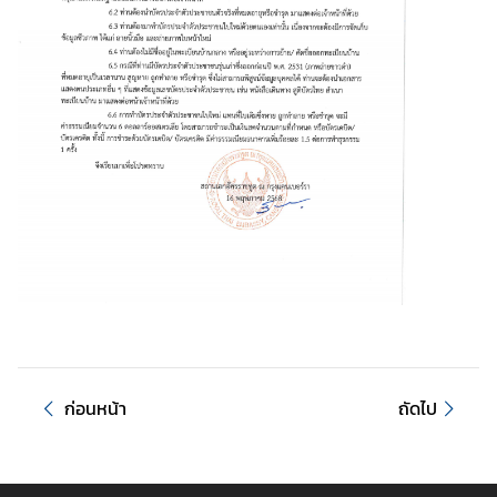
h
a
i
l
a
n
d
N
O
W
เ
กี่
ย
ว
กั
ก่อนหน้า
ถัดไป
บ
เ
ร