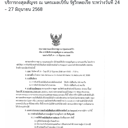
บริการกงสุลสัญจร ณ นครเมลเบิร์น รัฐวิกตอเรีย ระหว่างวันที่ 24
บ
– 27 มิถุนายน 2568
บ
ริ
ก
า
ร
●
บ
ริ
ก
า
ร
ก
ง
สุ
ล
กิ