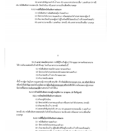
จ
ก
ร
ร
ม
สำ
คั
ญ
แ
ล
ะ
วั
น
ห
ยุ
ด
ร
า
ช