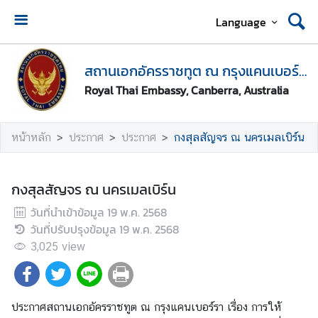
Language
ห
น้
สถานเอกอัครราชทูต ณ กรุงแคนเบอร์รา
า
Royal Thai Embassy, Canberra, Australia
ห
ลั
ก
หน้าหลัก
ประกาศ
ประกาศ
กงสุลสัญจร ณ นครเมลเบิร์น
●
นั
กงสุลสัญจร ณ นครเมลเบิร์น
ด
วันที่นำเข้าข้อมูล
19 พ.ค. 2568
ห
วันที่ปรับปรุงข้อมูล
19 พ.ค. 2568
ม
า
3,025
view
ย
ข
อ
ประกาศสถานเอกอัครราชทูต ณ กรุงแคนเบอร์รา เรื่อง การให้
รั