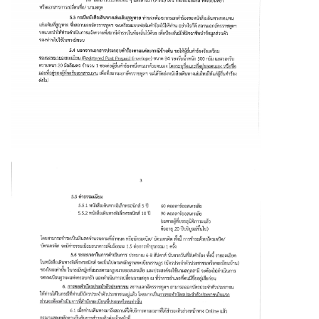
ก
า
ร
ล
ง
ท
ะ
เ
บี
ย
น
ค
น
ไ
ท
ย
T